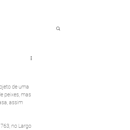
Blog
Contato
rojeto de uma 
e peixes, mas 
asa, assim 
 763, no Largo 