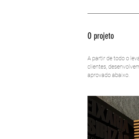
O projeto 
A partir de todo o l
clientes, desenvolve
aprovado abaixo. 