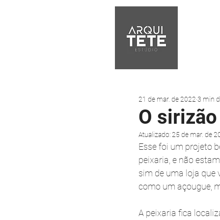
21 de mar. de 2022
3 min d
O sirizão
Atualizado:
25 de mar. de 2
Esse foi um projeto b
peixaria, e não esta
sim de uma loja que 
como um açougue, mas
A peixaria fica local