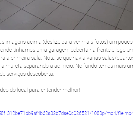
s imagens acima (deslize para ver mais fotos) um pouco
, onde tínhamos uma garagem coberta na frente e logo um
 a primeira sala. Nota-se que havia varias salas/quarto
 mureta separando-a ao meio. No fundo temos mais um 
de serviços descoberta.
deo do local para entender melhor!
b7758f_312be71db9af4b62a32b7dae0c026521/1080p/mp4/file.mp