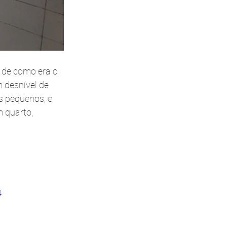
 de como era o 
 desnível de 
s pequenos, e 
quarto, 
4