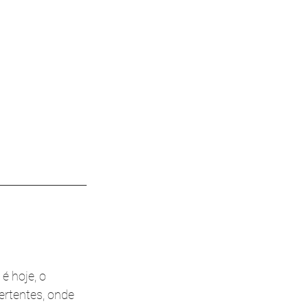
é hoje, o 
rtentes, onde 