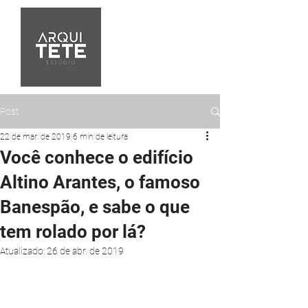
Post
22 de mar. de 2019
6 min de leitura
Você conhece o edifício
Altino Arantes, o famoso
Banespão, e sabe o que
tem rolado por lá?
Atualizado:
26 de abr. de 2019