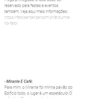
reservado para festas e eventos 
também. Veja aqui mais informações: 
https://farolsantander.com.br/#/durma-
no-farol
- Mirante E Café:
Para mim, o Mirante foi minha paixão do 
Edifício todo, o lugar é um espetáculo! O 
mirante, diferentemente do que era 
antigamente, não fica mais na torre no 