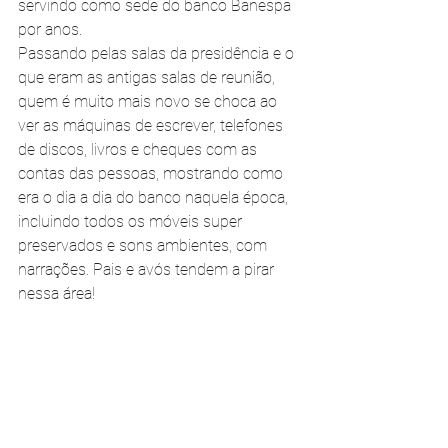
servindo como sede do banco Banespa 
por anos.
Passando pelas salas da presidência e o 
que eram as antigas salas de reunião, 
quem é muito mais novo se choca ao 
ver as máquinas de escrever, telefones 
de discos, livros e cheques com as 
contas das pessoas, mostrando como 
era o dia a dia do banco naquela época, 
incluindo todos os móveis super 
preservados e sons ambientes, com 
narrações. Pais e avós tendem a pirar 
nessa área! 