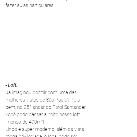
fazer aulas particulares.
- Loft:
Já imaginou dormir com uma das 
melhores vistas de São Paulo? Pois 
bem, no 25º andar do Farol Santander 
você pode passar a noite nesse loft 
imenso de 400m²!
Lindo e super moderno, além da vista 
mega privilegiada, o local pode ser 