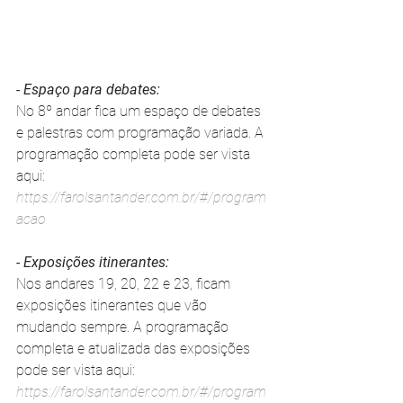
- Espaço para debates:
No 8º andar fica um espaço de debates 
e palestras com programação variada. A 
programação completa pode ser vista 
aqui: 
https://farolsantander.com.br/#/program
acao
- Exposições itinerantes:
Nos andares 19, 20, 22 e 23, ficam 
exposições itinerantes que vão 
mudando sempre. A programação 
completa e atualizada das exposições 
pode ser vista aqui: 
https://farolsantander.com.br/#/program